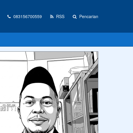
083156700559
RSS
Pencarian