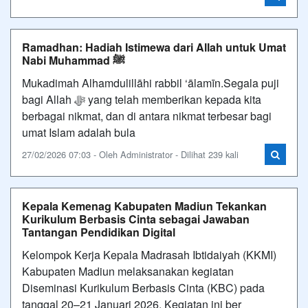
Ramadhan: Hadiah Istimewa dari Allah untuk Umat
Nabi Muhammad ﷺ
Mukadimah Alhamdulillāhi rabbil ‘ālamīn.Segala puji
bagi Allah ﷻ yang telah memberikan kepada kita
berbagai nikmat, dan di antara nikmat terbesar bagi
umat Islam adalah bula
27/02/2026 07:03 - Oleh Administrator - Dilihat 239 kali
Kepala Kemenag Kabupaten Madiun Tekankan
Kurikulum Berbasis Cinta sebagai Jawaban
Tantangan Pendidikan Digital
Kelompok Kerja Kepala Madrasah Ibtidaiyah (KKMI)
Kabupaten Madiun melaksanakan kegiatan
Diseminasi Kurikulum Berbasis Cinta (KBC) pada
tanggal 20–21 Januari 2026. Kegiatan ini ber